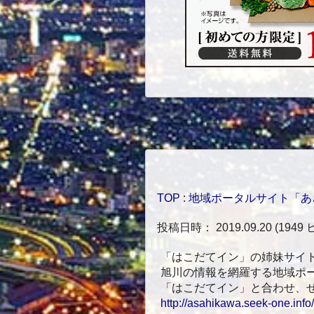
TOP
:
地域ポータルサイト「あ
投稿日時： 2019.09.20
(
1949
「はこだてイン」の姉妹サイ
旭川の情報を網羅する地域ポ
「はこだてイン」と合わせ、
http://asahikawa.seek-one.info/